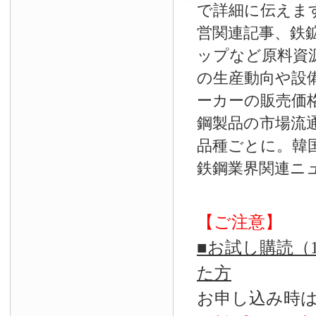
で詳細に伝えま
営関連記事、鉄
ップなど原料資
の生産動向や設
ーカーの販売価
鋼製品の市場流
品種ごとに。韓
鉄鋼業界関連ニ
【ご注意】
■お試し購読（
た方
お申し込み時