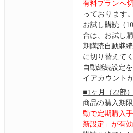
有料プランへ
っております
お試し購読（1
合は、お試し
期購読自動継続
に切り替えて
自動継続設定
イアカウント
■1ヶ月（22
商品の購入期
動で定期購入
新設定」が
有効