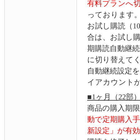
有料プランへ
っております
お試し購読（1
合は、お試し
期購読自動継続
に切り替えて
自動継続設定
イアカウント
■1ヶ月（22
商品の購入期
動で定期購入
新設定」が
有効