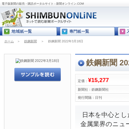
電子版新聞の販売・購読ポータルサイト - 新聞オンライン.COM
ホーム
＞
鉄鋼新聞
＞
鉄鋼新聞 2022年3月18日
鉄鋼新聞 20
¥15,277
定価：
新聞社：
鉄鋼新聞社
発行間隔：
日刊
日本を中心とし
金属業界のニュ