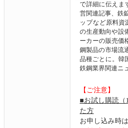
で詳細に伝えま
営関連記事、鉄
ップなど原料資
の生産動向や設
ーカーの販売価
鋼製品の市場流
品種ごとに。韓
鉄鋼業界関連ニ
【ご注意】
■お試し購読（
た方
お申し込み時