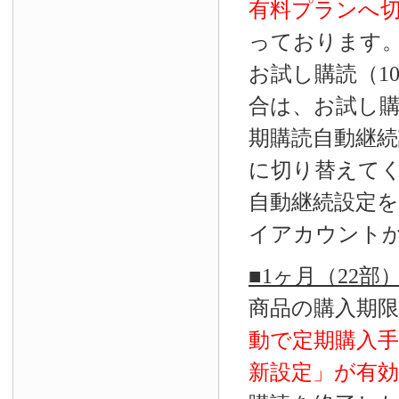
有料プランへ
っております
お試し購読（1
合は、お試し
期購読自動継続
に切り替えて
自動継続設定
イアカウント
■1ヶ月（22
商品の購入期
動で定期購入
新設定」が
有効