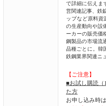
で詳細に伝えま
営関連記事、鉄
ップなど原料資
の生産動向や設
ーカーの販売価
鋼製品の市場流
品種ごとに。韓
鉄鋼業界関連ニ
【ご注意】
■お試し購読（
た方
お申し込み時