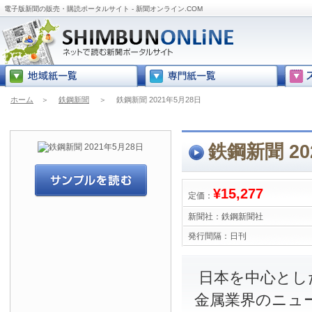
電子版新聞の販売・購読ポータルサイト - 新聞オンライン.COM
ホーム
＞
鉄鋼新聞
＞
鉄鋼新聞 2021年5月28日
鉄鋼新聞 20
¥15,277
定価：
新聞社：
鉄鋼新聞社
発行間隔：
日刊
日本を中心とし
金属業界のニュ