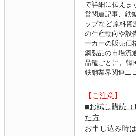
で詳細に伝えま
営関連記事、鉄
ップなど原料資
の生産動向や設
ーカーの販売価
鋼製品の市場流
品種ごとに。韓
鉄鋼業界関連ニ
【ご注意】
■お試し購読（
た方
お申し込み時