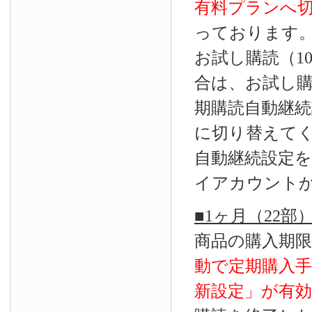
有料プランへ
っております
お試し購読（1
合は、お試し
期購読自動継続
に切り替えて
自動継続設定
イアカウント
■1ヶ月（22
商品の購入期
動で定期購入
新設定」が
有効