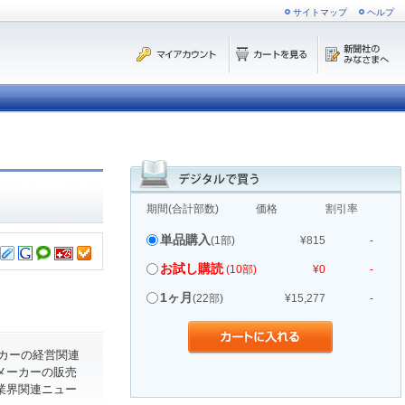
サイトマップ
ヘルプ
期間(合計部数)
価格
割引率
単品購入
(1部)
¥815
-
お試し購読
(10部)
¥0
-
1ヶ月
(22部)
¥15,277
-
カーの経営関連
メーカーの販売
業界関連ニュー