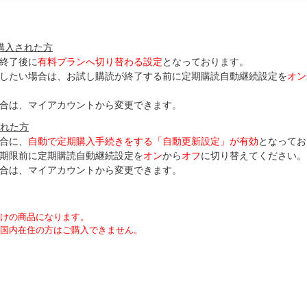
購入された方
終了後に
有料プランへ切り替わる設定
となっております。
了したい場合は、お試し購読が終了する前に定期購読自動継続設定を
オン
合は、マイアカウントから変更できます。
された方
合に、
自動で定期購入手続きをする「自動更新設定」が
有効
となってお
期限前に定期購読自動継続設定を
オン
から
オフ
に切り替えてください。
合は、マイアカウントから変更できます。
向けの商品になります。
国内在住の方はご購入できません。