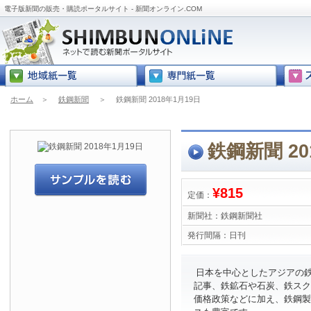
電子版新聞の販売・購読ポータルサイト - 新聞オンライン.COM
ホーム
＞
鉄鋼新聞
＞
鉄鋼新聞 2018年1月19日
鉄鋼新聞 20
¥815
定価：
新聞社：
鉄鋼新聞社
発行間隔：
日刊
日本を中心としたアジアの
記事、鉄鉱石や石炭、鉄スク
価格政策などに加え、鉄鋼製