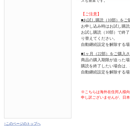
スも豊富です。
【ご注意】
■お試し購読（10部）をご
お申し込み時はお試し購読
お試し購読（10部）で終
り替えてください。
自動継続設定を解除する場
■1ヶ月（22部）をご購入
商品の購入期限が迫った場
購読を終了したい場合は、
自動継続設定を解除する場
※こちらは海外在住邦人様
申し訳ございませんが、日本
↑このページのトップへ