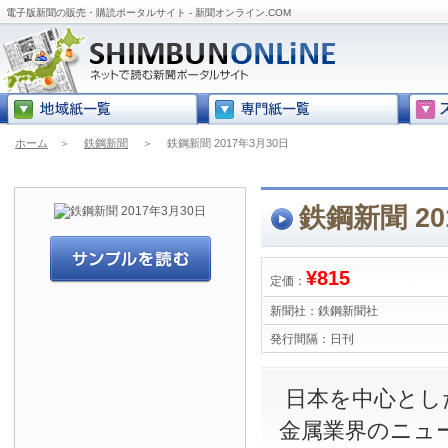
電子版新聞の販売・購読ポータルサイト - 新聞オンライン.COM
ホーム
＞
鉄鋼新聞
＞
鉄鋼新聞 2017年3月30日
鉄鋼新聞 20
¥815
定価：
新聞社：
鉄鋼新聞社
発行間隔：
日刊
日本を中心とし
金属業界のニュ