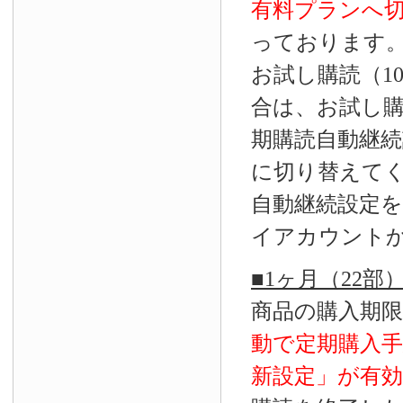
有料プランへ
っております
お試し購読（1
合は、お試し
期購読自動継続
に切り替えて
自動継続設定
イアカウント
■1ヶ月（22
商品の購入期
動で定期購入
新設定」が
有効