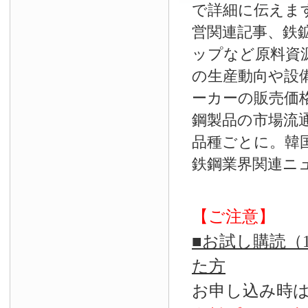
で詳細に伝えま
営関連記事、鉄
ップなど原料資
の生産動向や設
ーカーの販売価
鋼製品の市場流
品種ごとに。韓
鉄鋼業界関連ニ
【ご注意】
■お試し購読（
た方
お申し込み時