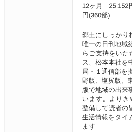
12ヶ月 25,152
円(360部)
郷土にしっかり
唯一の日刊地域
らご支持をいた
ス。松本本社を
局・１通信部を
野版、塩尻版、
版で地域の出来
います。よりき
整備して読者の
生活情報をタイ
ます