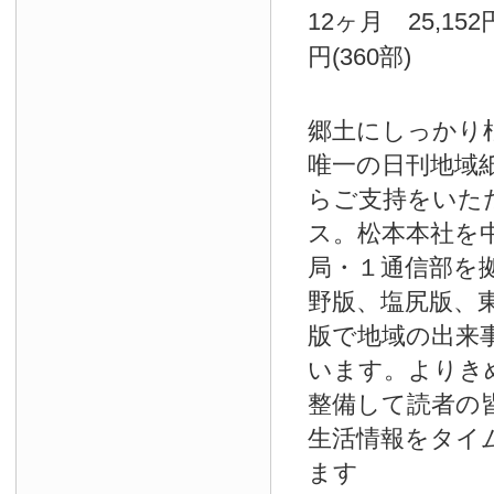
12ヶ月 25,152
円(360部)
郷土にしっかり
唯一の日刊地域
らご支持をいた
ス。松本本社を
局・１通信部を
野版、塩尻版、
版で地域の出来
います。よりき
整備して読者の
生活情報をタイ
ます