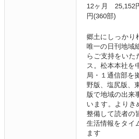
12ヶ月 25,152
円(360部)
郷土にしっかり
唯一の日刊地域
らご支持をいた
ス。松本本社を
局・１通信部を
野版、塩尻版、
版で地域の出来
います。よりき
整備して読者の
生活情報をタイ
ます