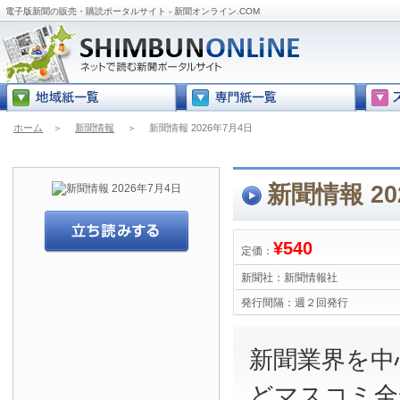
電子版新聞の販売・購読ポータルサイト - 新聞オンライン.COM
ホーム
＞
新聞情報
＞
新聞情報 2026年7月4日
新聞情報 20
¥540
定価：
新聞社：
新聞情報社
発行間隔：
週２回発行
新聞業界を中
どマスコミ全