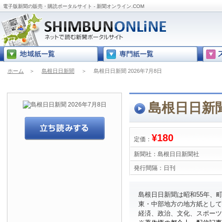
電子版新聞の販売・購読ポータルサイト - 新聞オンライン.COM
ホーム
＞
島根日日新聞
＞
島根日日新聞 2026年7月8日
島根日日新聞
¥180
定価：
新聞社：
島根日日新聞社
発行間隔：
日刊
島根日日新聞は昭和55年、
東・中部地方の地方紙として
経済、政治、文化、スポーツ