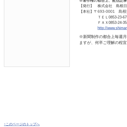
※著作権の都合上、配信記事
【発行】 株式会社 島根日
693-0001
島根
【本社】〒
ＴＥＬ0853-23-67
ＦＡＸ0853-24-35
http://www.shiman
※新聞制作の都合上毎週月
ますが、何卒ご理解の程宜
↑このページのトップへ