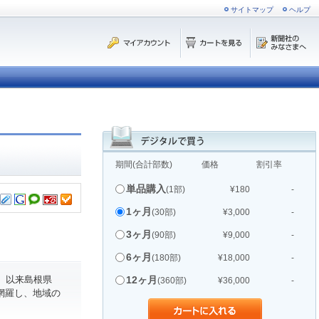
サイトマップ
ヘルプ
期間(合計部数)
価格
割引率
単品購入
(1部)
¥180
-
1ヶ月
(30部)
¥3,000
-
3ヶ月
(90部)
¥9,000
-
6ヶ月
(180部)
¥18,000
-
。以来島根県
12ヶ月
(360部)
¥36,000
-
網羅し、地域の