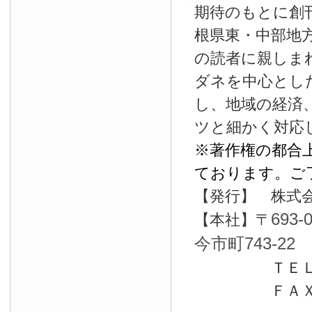
期待のもとに創
根県東・中部地
の読者に親しま
ダネを中心とし
し、地域の経済
ツと細かく対応
※著作権の都合
ております。ご
【発行】 株式
693-
【本社】〒
今市町743-22
ＴＥＬ0853-
ＦＡＸ0853-