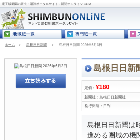
電子版新聞の販売・購読ポータルサイト - 新聞オンライン.COM
ホーム
＞
島根日日新聞
＞
島根日日新聞 2026年6月3日
島根日日新聞
¥180
定価：
新聞社：
島根日日新聞社
発行間隔：
日刊
島根日日新聞は
進める圏域の機