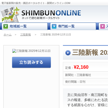
電子版新聞の販売・購読ポータルサイト - 新聞オンライン.COM
ホーム
＞
三陸新報
＞
三陸新報 2025年12月11日
三陸新報 20
¥2,160
定価：
新聞社：
三陸新報社
発行間隔：
日刊
主に気仙沼市・南三陸町を
スの報道、多岐にわたる読
する紙面を心がけ、皆様に