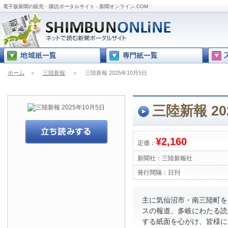
電子版新聞の販売・購読ポータルサイト - 新聞オンライン.COM
ホーム
＞
三陸新報
＞
三陸新報 2025年10月5日
三陸新報 20
¥2,160
定価：
新聞社：
三陸新報社
発行間隔：
日刊
主に気仙沼市・南三陸町を
スの報道、多岐にわたる読
する紙面を心がけ、皆様に