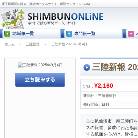
電子版新聞の販売・購読ポータルサイト - 新聞オンライン.COM
ホーム
＞
三陸新報
＞
三陸新報 2025年9月4日
三陸新報 20
¥2,160
定価：
新聞社：
三陸新報社
発行間隔：
日刊
主に気仙沼市・南三陸町を
スの報道、多岐にわたる読
する紙面を心がけ、皆様に