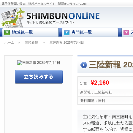
電子版新聞の販売・購読ポータルサイト - 新聞オンライン.COM
ホーム
＞
三陸新報
＞
三陸新報 2025年7月4日
三陸新報 20
¥2,160
定価：
新聞社：
三陸新報社
発行間隔：
日刊
主に気仙沼市・南三陸町を
スの報道、多岐にわたる読
する紙面を心がけ、皆様に