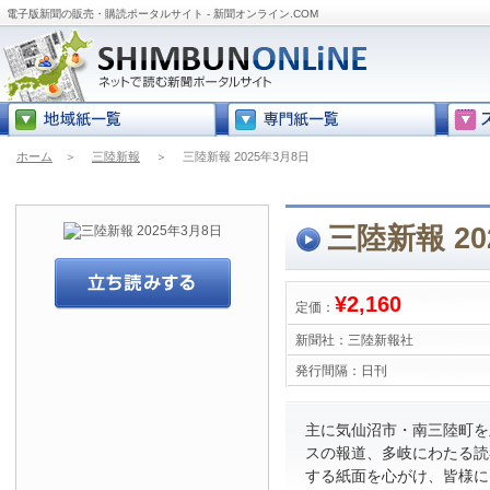
電子版新聞の販売・購読ポータルサイト - 新聞オンライン.COM
ホーム
＞
三陸新報
＞
三陸新報 2025年3月8日
三陸新報 20
¥2,160
定価：
新聞社：
三陸新報社
発行間隔：
日刊
主に気仙沼市・南三陸町を
スの報道、多岐にわたる読
する紙面を心がけ、皆様に