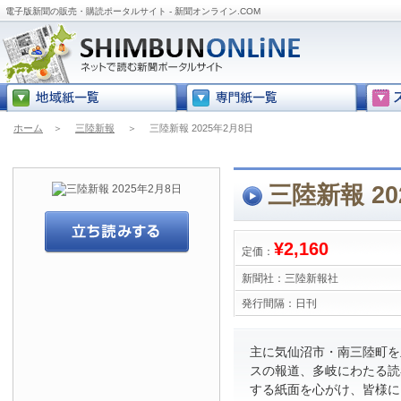
電子版新聞の販売・購読ポータルサイト - 新聞オンライン.COM
ホーム
＞
三陸新報
＞
三陸新報 2025年2月8日
三陸新報 20
¥2,160
定価：
新聞社：
三陸新報社
発行間隔：
日刊
主に気仙沼市・南三陸町を
スの報道、多岐にわたる読
する紙面を心がけ、皆様に