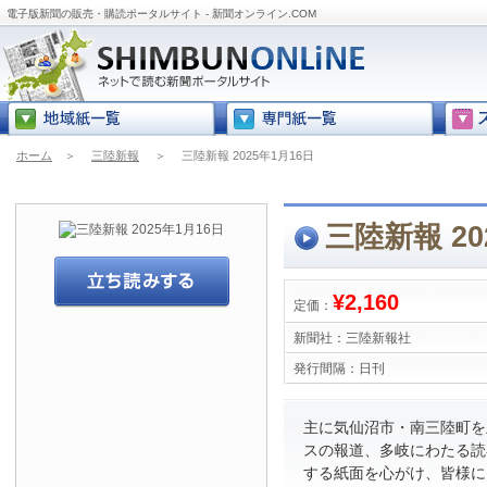
電子版新聞の販売・購読ポータルサイト - 新聞オンライン.COM
ホーム
＞
三陸新報
＞
三陸新報 2025年1月16日
三陸新報 20
¥2,160
定価：
新聞社：
三陸新報社
発行間隔：
日刊
主に気仙沼市・南三陸町を
スの報道、多岐にわたる読
する紙面を心がけ、皆様に