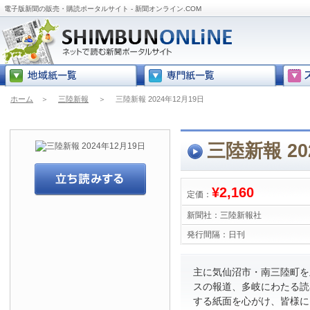
電子版新聞の販売・購読ポータルサイト - 新聞オンライン.COM
ホーム
＞
三陸新報
＞
三陸新報 2024年12月19日
三陸新報 20
¥2,160
定価：
新聞社：
三陸新報社
発行間隔：
日刊
主に気仙沼市・南三陸町を
スの報道、多岐にわたる読
する紙面を心がけ、皆様に