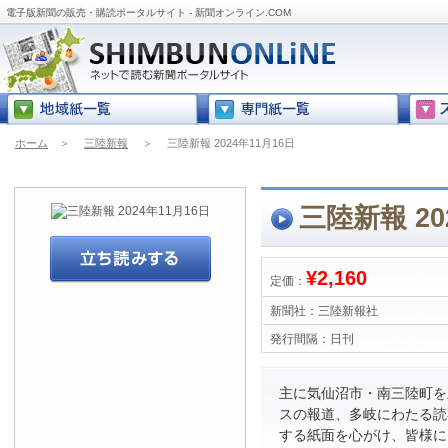
電子版新聞の販売・購読ポータルサイト - 新聞オンライン.COM
ホーム
＞
三陸新報
＞
三陸新報 2024年11月16日
三陸新報 20
¥2,160
定価：
新聞社：
三陸新報社
発行間隔：
日刊
主に気仙沼市・南三陸町を
スの報道、多岐にわたる読
する紙面を心がけ、皆様に