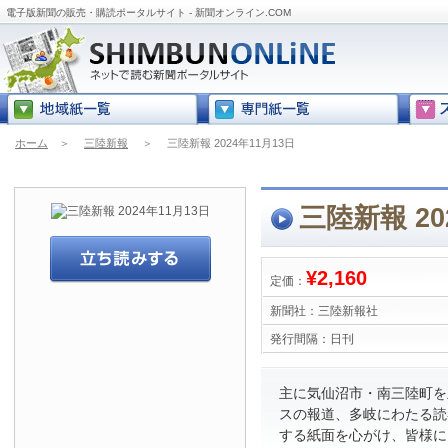
電子版新聞の販売・購読ポータルサイト - 新聞オンライン.COM
ホーム
＞
三陸新報
＞
三陸新報 2024年11月13日
三陸新報 20
¥2,160
定価：
新聞社：
三陸新報社
発行間隔：
日刊
主に気仙沼市・南三陸町を
スの報道、多岐にわたる読
する紙面を心がけ、皆様に