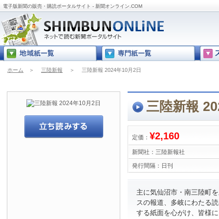
電子版新聞の販売・購読ポータルサイト - 新聞オンライン.COM
ホーム
＞
三陸新報
＞
三陸新報 2024年10月2日
三陸新報 20
¥2,160
定価：
新聞社：
三陸新報社
発行間隔：
日刊
主に気仙沼市・南三陸町を
スの報道、多岐にわたる読
する紙面を心がけ、皆様に