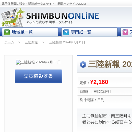
電子版新聞の販売・購読ポータルサイト - 新聞オンライン.COM
ホーム
＞
三陸新報
＞
三陸新報 2024年7月11日
三陸新報 20
¥2,160
定価：
新聞社：
三陸新報社
発行間隔：
日刊
主に気仙沼市・南三陸町を
者と共に制作する紙面を心