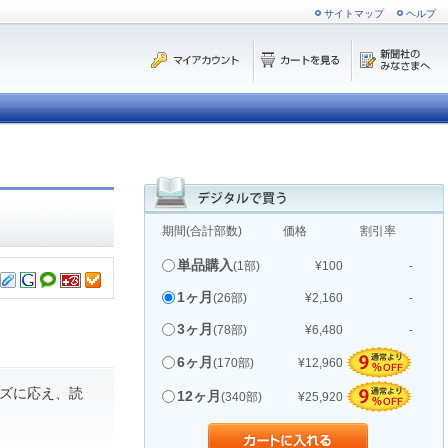
サイトマップ
ヘルプ
期間(合計部数)
価格
割引率
単品購入
(1部)
¥100
-
1ヶ月
(26部)
¥2,160
-
3ヶ月
(78部)
¥6,480
-
6ヶ月
(170部)
¥12,960
ズに応え、読
12ヶ月
(340部)
¥25,920