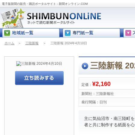
電子版新聞の販売・購読ポータルサイト - 新聞オンライン.COM
ホーム
＞
三陸新報
＞
三陸新報 2024年4月10日
三陸新報 20
¥2,160
定価：
新聞社：
三陸新報社
発行間隔：
日刊
主に気仙沼市・南三陸町を
者と共に制作する紙面を心