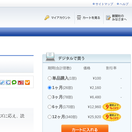
サイトマップ
ヘルプ
期間(合計部数)
価格
割引率
単品購入
(1部)
¥100
-
1ヶ月
(26部)
¥2,160
-
3ヶ月
(78部)
¥6,480
-
6ヶ月
(170部)
¥12,960
ズに応え、読
12ヶ月
(340部)
¥25,920