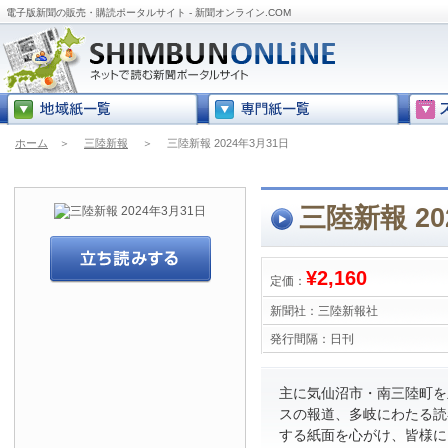
電子版新聞の販売・購読ポータルサイト - 新聞オンライン.COM
ホーム
＞
三陸新報
＞
三陸新報 2024年3月31日
三陸新報 20
¥2,160
定価：
新聞社：
三陸新報社
発行間隔：
日刊
主に気仙沼市・南三陸町を
スの報道、多岐にわたる読
する紙面を心がけ、皆様に