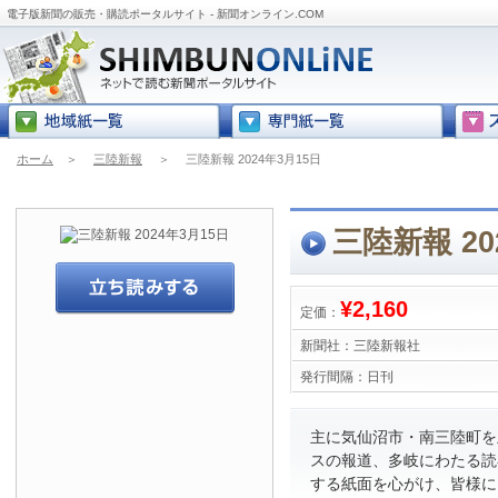
電子版新聞の販売・購読ポータルサイト - 新聞オンライン.COM
ホーム
＞
三陸新報
＞
三陸新報 2024年3月15日
三陸新報 20
¥2,160
定価：
新聞社：
三陸新報社
発行間隔：
日刊
主に気仙沼市・南三陸町を
スの報道、多岐にわたる読
する紙面を心がけ、皆様に