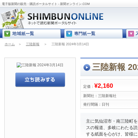
電子版新聞の販売・購読ポータルサイト - 新聞オンライン.COM
ホーム
＞
三陸新報
＞
三陸新報 2024年3月14日
三陸新報 20
¥2,160
定価：
新聞社：
三陸新報社
発行間隔：
日刊
主に気仙沼市・南三陸町を
スの報道、多岐にわたる読
する紙面を心がけ、皆様に