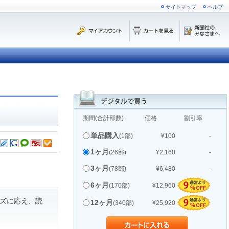
サイトマップ
ヘルプ
期間(合計部数)
価格
割引率
単品購入
(1部)
¥100
-
1ヶ月
(26部)
¥2,160
-
3ヶ月
(78部)
¥6,480
-
6ヶ月
(170部)
¥12,960
ズに応え、読
12ヶ月
(340部)
¥25,920