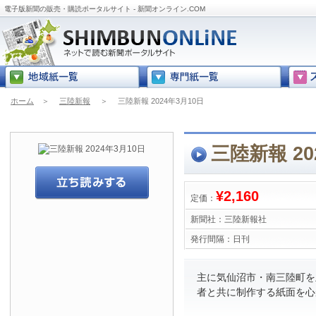
電子版新聞の販売・購読ポータルサイト - 新聞オンライン.COM
ホーム
＞
三陸新報
＞
三陸新報 2024年3月10日
三陸新報 20
¥2,160
定価：
新聞社：
三陸新報社
発行間隔：
日刊
主に気仙沼市・南三陸町を
者と共に制作する紙面を心