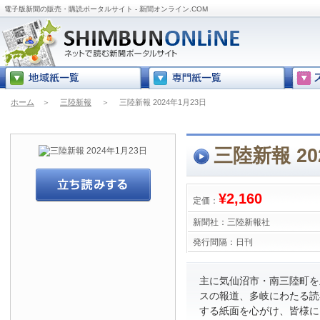
電子版新聞の販売・購読ポータルサイト - 新聞オンライン.COM
ホーム
＞
三陸新報
＞
三陸新報 2024年1月23日
三陸新報 20
¥2,160
定価：
新聞社：
三陸新報社
発行間隔：
日刊
主に気仙沼市・南三陸町を
スの報道、多岐にわたる読
する紙面を心がけ、皆様に