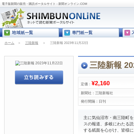
電子版新聞の販売・購読ポータルサイト - 新聞オンライン.COM
ホーム
＞
三陸新報
＞
三陸新報 2023年11月22日
三陸新報 20
¥2,160
定価：
新聞社：
三陸新報社
発行間隔：
日刊
主に気仙沼市・南三陸町を
スの報道、多岐にわたる読
する紙面を心がけ、皆様に