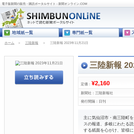
電子版新聞の販売・購読ポータルサイト - 新聞オンライン.COM
ホーム
＞
三陸新報
＞
三陸新報 2023年11月21日
三陸新報 20
¥2,160
定価：
新聞社：
三陸新報社
発行間隔：
日刊
主に気仙沼市・南三陸町を
スの報道、多岐にわたる読
する紙面を心がけ、皆様に