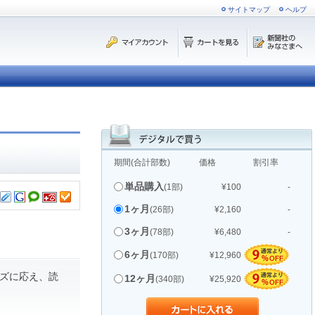
サイトマップ
ヘルプ
期間(合計部数)
価格
割引率
単品購入
(1部)
¥100
-
1ヶ月
(26部)
¥2,160
-
3ヶ月
(78部)
¥6,480
-
6ヶ月
(170部)
¥12,960
ズに応え、読
12ヶ月
(340部)
¥25,920