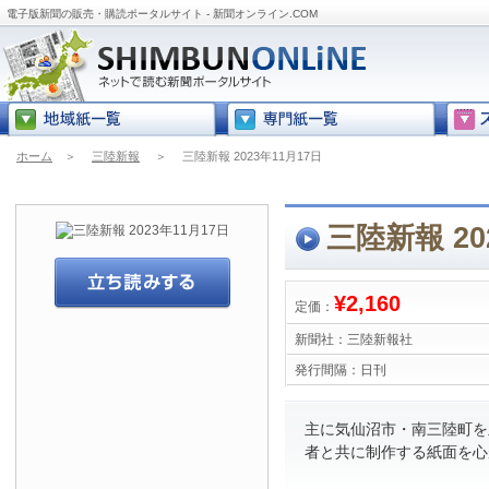
電子版新聞の販売・購読ポータルサイト - 新聞オンライン.COM
ホーム
＞
三陸新報
＞
三陸新報 2023年11月17日
三陸新報 20
¥2,160
定価：
新聞社：
三陸新報社
発行間隔：
日刊
主に気仙沼市・南三陸町を
者と共に制作する紙面を心