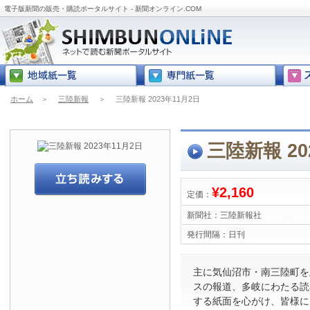
電子版新聞の販売・購読ポータルサイト - 新聞オンライン.COM
ホーム
＞
三陸新報
＞
三陸新報 2023年11月2日
三陸新報 20
¥2,160
定価：
新聞社：
三陸新報社
発行間隔：
日刊
主に気仙沼市・南三陸町を
スの報道、多岐にわたる読
する紙面を心がけ、皆様に