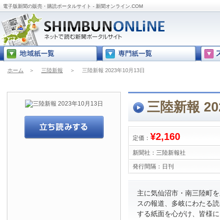
電子版新聞の販売・購読ポータルサイト - 新聞オンライン.COM
ホーム
＞
三陸新報
＞
三陸新報 2023年10月13日
三陸新報 20
¥2,160
定価：
新聞社：
三陸新報社
発行間隔：
日刊
主に気仙沼市・南三陸町を
スの報道、多岐にわたる読
する紙面を心がけ、皆様に