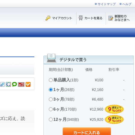
サイトマップ
ヘルプ
期間(合計部数)
価格
割引率
単品購入
(1部)
¥100
-
1ヶ月
(26部)
¥2,160
-
3ヶ月
(78部)
¥6,480
-
6ヶ月
(170部)
¥12,960
ズに応え、読
12ヶ月
(340部)
¥25,920