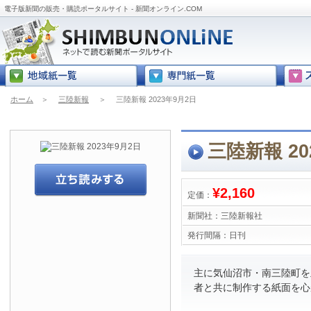
電子版新聞の販売・購読ポータルサイト - 新聞オンライン.COM
ホーム
＞
三陸新報
＞
三陸新報 2023年9月2日
三陸新報 20
¥2,160
定価：
新聞社：
三陸新報社
発行間隔：
日刊
主に気仙沼市・南三陸町を
者と共に制作する紙面を心