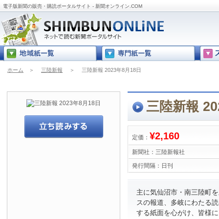
電子版新聞の販売・購読ポータルサイト - 新聞オンライン.COM
ホーム
＞
三陸新報
＞
三陸新報 2023年8月18日
三陸新報 20
¥2,160
定価：
新聞社：
三陸新報社
発行間隔：
日刊
主に気仙沼市・南三陸町を
スの報道、多岐にわたる読
する紙面を心がけ、皆様に