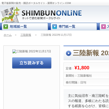
電子版新聞の販売・購読ポータルサイト - 新聞オンライン.COM
ホーム
＞
三陸新報
＞
三陸新報 2022年11月17日
三陸新報 20
¥1,800
定価：
新聞社：
三陸新報社
発行間隔：
日刊
主に気仙沼市・南三陸町を
スの報道、多岐にわたる読
する紙面を心がけ、皆様に