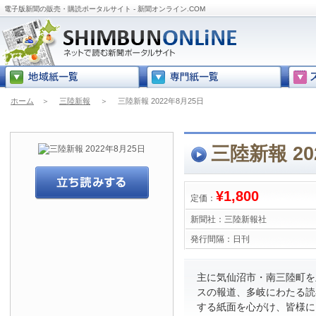
電子版新聞の販売・購読ポータルサイト - 新聞オンライン.COM
ホーム
＞
三陸新報
＞
三陸新報 2022年8月25日
三陸新報 20
¥1,800
定価：
新聞社：
三陸新報社
発行間隔：
日刊
主に気仙沼市・南三陸町を
スの報道、多岐にわたる読
する紙面を心がけ、皆様に