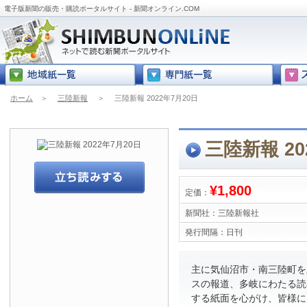
電子版新聞の販売・購読ポータルサイト - 新聞オンライン.COM
ホーム
＞
三陸新報
＞
三陸新報 2022年7月20日
三陸新報 20
¥1,800
定価：
新聞社：
三陸新報社
発行間隔：
日刊
主に気仙沼市・南三陸町を
スの報道、多岐にわたる読
する紙面を心がけ、皆様に