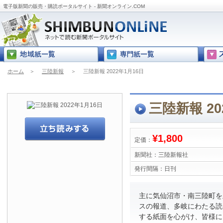
電子版新聞の販売・購読ポータルサイト - 新聞オンライン.COM
ホーム
＞
三陸新報
＞
三陸新報 2022年1月16日
三陸新報 20
¥1,800
定価：
新聞社：
三陸新報社
発行間隔：
日刊
主に気仙沼市・南三陸町を
スの報道、多岐にわたる読
する紙面を心がけ、皆様に