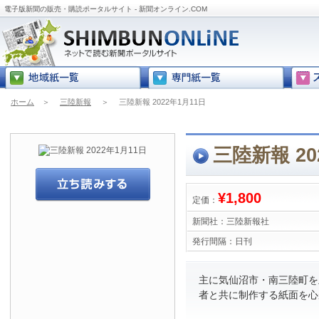
電子版新聞の販売・購読ポータルサイト - 新聞オンライン.COM
ホーム
＞
三陸新報
＞
三陸新報 2022年1月11日
三陸新報 20
¥1,800
定価：
新聞社：
三陸新報社
発行間隔：
日刊
主に気仙沼市・南三陸町を
者と共に制作する紙面を心