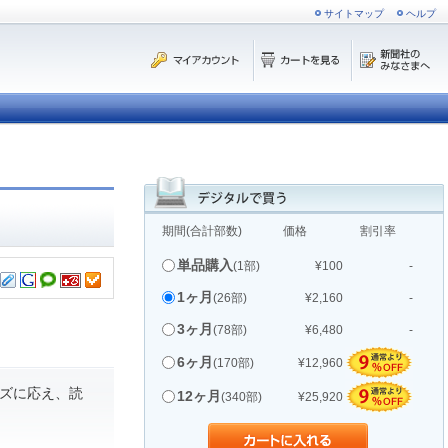
サイトマップ
ヘルプ
期間(合計部数)
価格
割引率
単品購入
(1部)
¥100
-
1ヶ月
(26部)
¥2,160
-
3ヶ月
(78部)
¥6,480
-
6ヶ月
(170部)
¥12,960
ズに応え、読
12ヶ月
(340部)
¥25,920