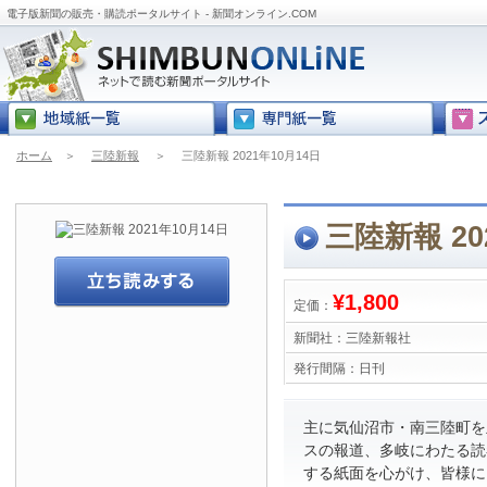
電子版新聞の販売・購読ポータルサイト - 新聞オンライン.COM
ホーム
＞
三陸新報
＞
三陸新報 2021年10月14日
三陸新報 20
¥1,800
定価：
新聞社：
三陸新報社
発行間隔：
日刊
主に気仙沼市・南三陸町を
スの報道、多岐にわたる読
する紙面を心がけ、皆様に