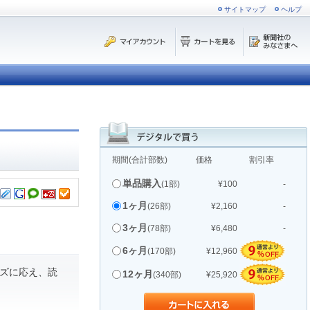
サイトマップ
ヘルプ
期間(合計部数)
価格
割引率
単品購入
(1部)
¥100
-
1ヶ月
(26部)
¥2,160
-
3ヶ月
(78部)
¥6,480
-
6ヶ月
(170部)
¥12,960
ズに応え、読
12ヶ月
(340部)
¥25,920