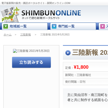
電子版新聞の販売・購読ポータルサイト - 新聞オンライン.COM
ホーム
＞
三陸新報
＞
三陸新報 2021年5月28日
三陸新報 20
¥1,800
定価：
新聞社：
三陸新報社
発行間隔：
日刊
主に気仙沼市・南三陸町を
者と共に制作する紙面を心