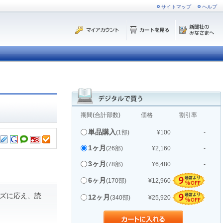
サイトマップ
ヘルプ
期間(合計部数)
価格
割引率
単品購入
(1部)
¥100
-
1ヶ月
(26部)
¥2,160
-
3ヶ月
(78部)
¥6,480
-
6ヶ月
(170部)
¥12,960
ズに応え、読
12ヶ月
(340部)
¥25,920