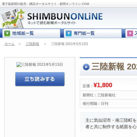
電子版新聞の販売・購読ポータルサイト - 新聞オンライン.COM
ホーム
＞
三陸新報
＞
三陸新報 2021年5月13日
三陸新報 20
¥1,800
定価：
新聞社：
三陸新報社
発行間隔：
日刊
主に気仙沼市・南三陸町を
者と共に制作する紙面を心