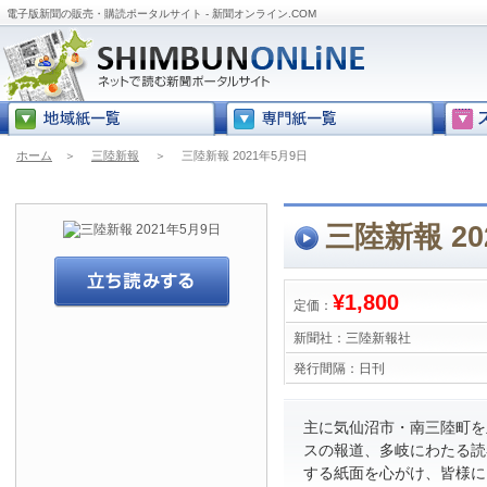
電子版新聞の販売・購読ポータルサイト - 新聞オンライン.COM
ホーム
＞
三陸新報
＞
三陸新報 2021年5月9日
三陸新報 20
¥1,800
定価：
新聞社：
三陸新報社
発行間隔：
日刊
主に気仙沼市・南三陸町を
スの報道、多岐にわたる読
する紙面を心がけ、皆様に