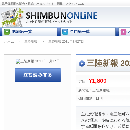
電子版新聞の販売・購読ポータルサイト - 新聞オンライン.COM
ホーム
＞
三陸新報
＞
三陸新報 2021年3月27日
三陸新報 20
¥1,800
定価：
新聞社：
三陸新報社
発行間隔：
日刊
主に気仙沼市・南三陸町を
スの報道、多岐にわたる読
する紙面を心がけ、皆様に