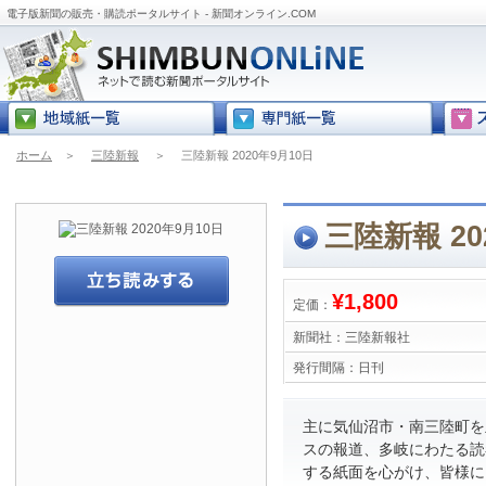
電子版新聞の販売・購読ポータルサイト - 新聞オンライン.COM
ホーム
＞
三陸新報
＞
三陸新報 2020年9月10日
三陸新報 20
¥1,800
定価：
新聞社：
三陸新報社
発行間隔：
日刊
主に気仙沼市・南三陸町を
スの報道、多岐にわたる読
する紙面を心がけ、皆様に