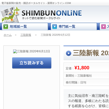
電子版新聞の販売・購読ポータルサイト - 新聞オンライン.COM
ホーム
＞
三陸新報
＞
三陸新報 2020年6月12日
三陸新報 20
¥1,800
定価：
新聞社：
三陸新報社
発行間隔：
日刊
主に気仙沼市・南三陸町を
スの報道、多岐にわたる読
する紙面を心がけ、皆様に