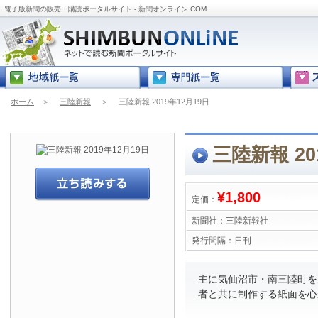
電子版新聞の販売・購読ポータルサイト - 新聞オンライン.COM
ホーム
＞
三陸新報
＞
三陸新報 2019年12月19日
三陸新報 20
¥1,800
定価：
新聞社：
三陸新報社
発行間隔：
日刊
主に気仙沼市・南三陸町を
者と共に制作する紙面を心