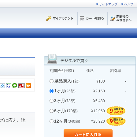
サイトマップ
ヘルプ
期間(合計部数)
価格
割引率
単品購入
(1部)
¥100
-
1ヶ月
(26部)
¥2,160
-
3ヶ月
(78部)
¥6,480
-
6ヶ月
(170部)
¥12,960
ズに応え、読
12ヶ月
(340部)
¥25,920